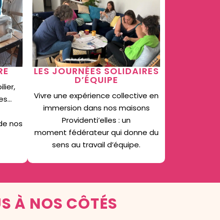
RE
LES JOURNÉES SOLIDAIRES
D’ÉQUIPE
lier,
Vivre une expérience collective en
res…
immersion dans nos maisons
Providenti’elles : un
 de nos
moment fédérateur qui donne du
sens au travail d’équipe.
US À NOS CÔTÉS