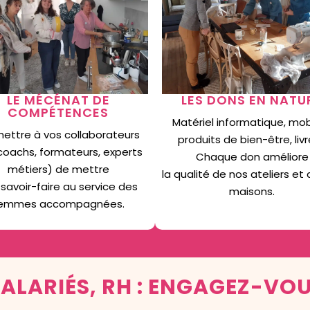
LE MÉCÉNAT DE
LES DONS EN NATU
COMPÉTENCES
Matériel informatique, mobi
ettre à vos collaborateurs
produits de bien-être, liv
 coachs, formateurs, experts
Chaque don améliore
métiers) de mettre
la qualité de nos ateliers et
 savoir-faire au service des
maisons.
emmes accompagnées.
SALARIÉS, RH : ENGAGEZ-VO