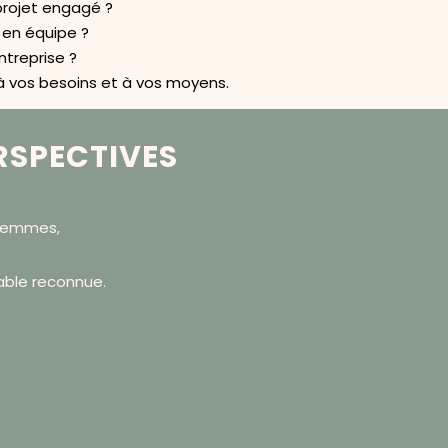
projet engagé ?
 en équipe ?
ntreprise ?
 à vos besoins et à vos moyens.
RSPECTIVES
 femmes,
able reconnue.