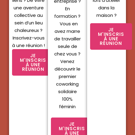
liens ? De vivre
lors d’atelier
entreprise ?
une aventure
dans la
En
collective au
maison ?
formation ?
sein d’un lieu
Vous en
JE
chaleureux ?
avez marre
M'INSCRIS
Inscrivez-vous
de travailler
À UNE
RÉUNION
à une réunion !
seule de
chez vous ?
JE
M'INSCRIS
Venez
À UNE
découvrir le
RÉUNION
premier
coworking
solidaire
100%
féminin
JE
M'INSCRIS
À UNE