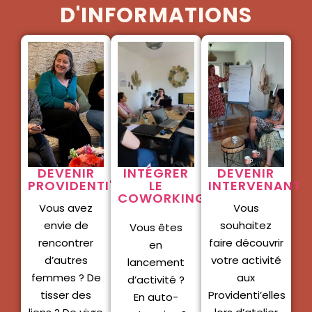
D'INFORMATIONS
DEVENIR
INTÉGRER
DEVENIR
PROVIDENTI'ELLES
LE
INTERVENANT
COWORKING
Vous avez
Vous
envie de
souhaitez
Vous êtes
rencontrer
faire découvrir
en
d’autres
votre activité
lancement
femmes ? De
aux
d’activité ?
tisser des
Providenti’elles
En auto-