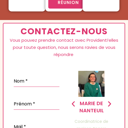
RÉUNION
CONTACTEZ-NOUS
Vous pouvez prendre contact avec Providenti’elles
pour toute question, nous serons ravies de vous
répondre
Nom
*
A LY
SAMANTHA LY
MARIE DE
Prénom
*
NANTEUIL
ice de
Coordinatrice de
antes
maison Nantes
Coordinatrice de
Mail
*