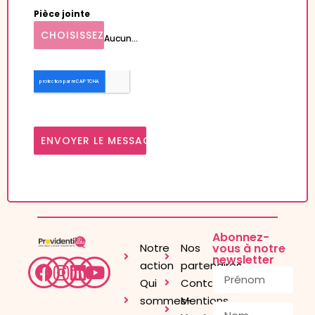
Pièce jointe
CHOISISSEZ UN FICHIER
Aucun fichier sélectionné
ENVOYER LE MESSAGE
Abonnez-
Notre
Nos
vous à notre
newsletter
action
partenaires
Qui
Contact
sommes-
Mentions